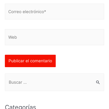
Correo
electrónico*
Web
B
u
s
c
Categorías