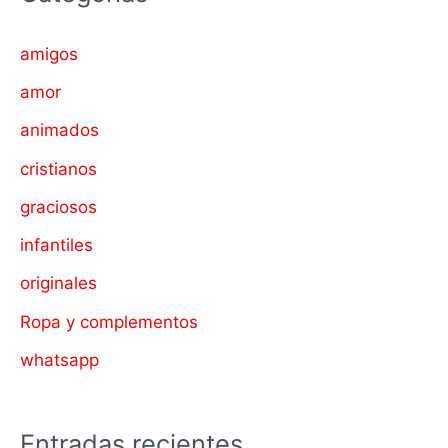
a
r
amigos
p
amor
o
animados
r
cristianos
:
graciosos
infantiles
originales
Ropa y complementos
whatsapp
Entradas recientes