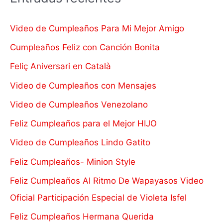
Video de Cumpleaños Para Mi Mejor Amigo
Cumpleaños Feliz con Canción Bonita
Feliç Aniversari en Català
Video de Cumpleaños con Mensajes
Video de Cumpleaños Venezolano
Feliz Cumpleaños para el Mejor HIJO
Video de Cumpleaños Lindo Gatito
Feliz Cumpleaños- Minion Style
Feliz Cumpleaños Al Ritmo De Wapayasos Video
Oficial Participación Especial de Violeta Isfel
Feliz Cumpleaños Hermana Querida