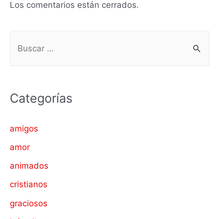
Los comentarios están cerrados.
B
u
s
c
Categorías
a
r
amigos
p
amor
o
animados
r
cristianos
:
graciosos