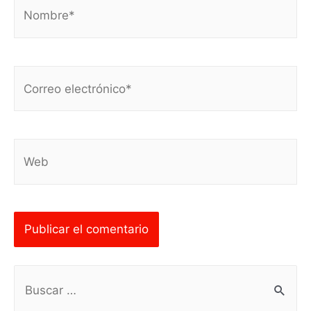
Nombre*
Correo
electrónico*
Web
B
u