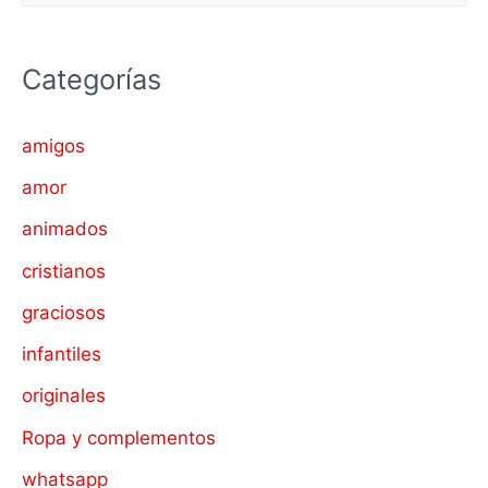
s
c
Categorías
a
r
amigos
p
amor
o
animados
r
cristianos
:
graciosos
infantiles
originales
Ropa y complementos
whatsapp