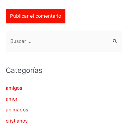
B
u
s
c
Categorías
a
r
amigos
p
amor
o
animados
r
cristianos
: