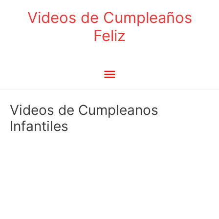
Ir
Videos de Cumpleaños
al
Feliz
contenido
Menú
principal
Videos de Cumpleanos
Infantiles