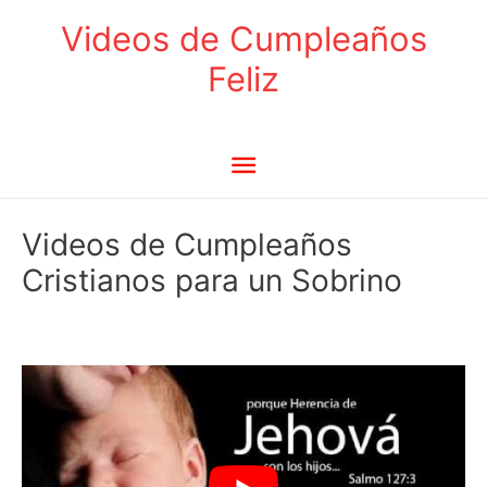
Ir
Videos de Cumpleaños
al
Feliz
contenido
Menú
principal
Videos de Cumpleaños
Cristianos para un Sobrino