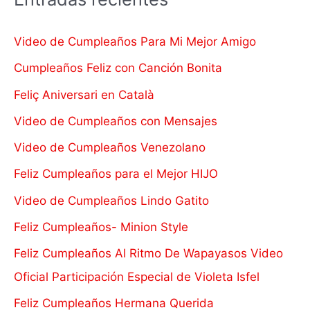
Video de Cumpleaños Para Mi Mejor Amigo
Cumpleaños Feliz con Canción Bonita
Feliç Aniversari en Català
Video de Cumpleaños con Mensajes
Video de Cumpleaños Venezolano
Feliz Cumpleaños para el Mejor HIJO
Video de Cumpleaños Lindo Gatito
Feliz Cumpleaños- Minion Style
Feliz Cumpleaños Al Ritmo De Wapayasos Video
Oficial Participación Especial de Violeta Isfel
Feliz Cumpleaños Hermana Querida