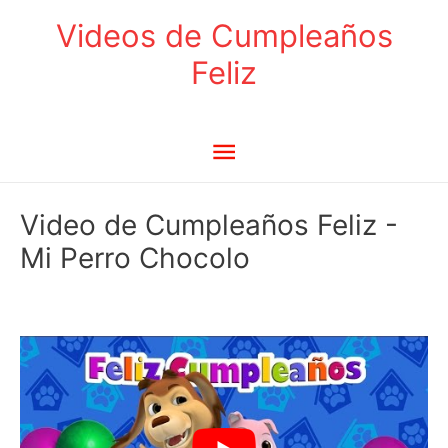
Ir
Videos de Cumpleaños
al
Feliz
contenido
Menú
principal
Video de Cumpleaños Feliz -
Mi Perro Chocolo