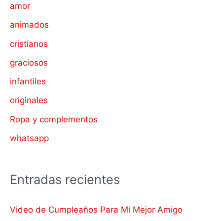
amor
o
animados
r
cristianos
:
graciosos
infantiles
originales
Ropa y complementos
whatsapp
Entradas recientes
Video de Cumpleaños Para Mi Mejor Amigo