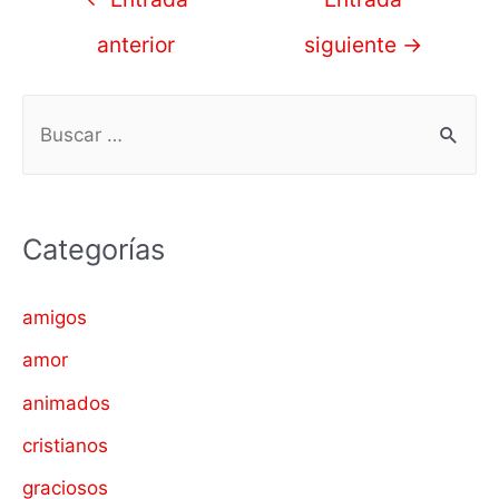
de
anterior
siguiente
→
entradas
B
u
s
c
Categorías
a
r
amigos
p
amor
o
animados
r
cristianos
:
graciosos