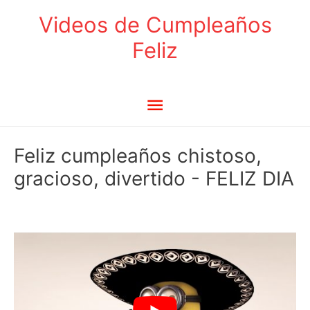
Ir
Videos de Cumpleaños
al
Feliz
contenido
Menú
principal
Feliz cumpleaños chistoso,
gracioso, divertido - FELIZ DIA