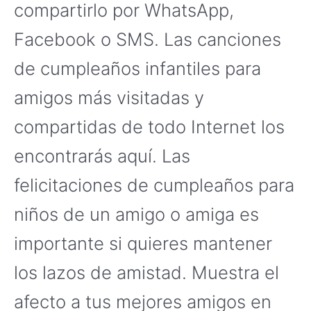
compartirlo por WhatsApp,
Facebook o SMS. Las canciones
de cumpleaños infantiles para
amigos más visitadas y
compartidas de todo Internet los
encontrarás aquí. Las
felicitaciones de cumpleaños para
niños de un amigo o amiga es
importante si quieres mantener
los lazos de amistad. Muestra el
afecto a tus mejores amigos en