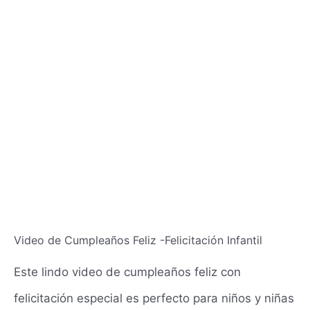
Feliz
-
¿Hoy
es
tu
Cumpleaños?
Video de Cumpleaños Feliz -Felicitación Infantil
Este lindo video de cumpleaños feliz con
felicitación especial es perfecto para niños y niñas