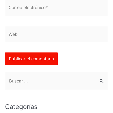
Correo
electrónico*
Web
B
u
s
c
Categorías
a