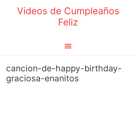
Ir
Videos de Cumpleaños
al
Feliz
contenido
Menú
principal
cancion-de-happy-birthday-
graciosa-enanitos