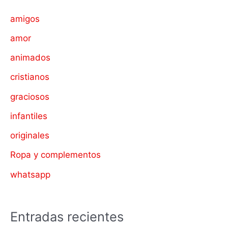
r
amigos
p
amor
o
animados
r
cristianos
:
graciosos
infantiles
originales
Ropa y complementos
whatsapp
Entradas recientes