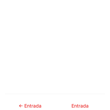
Navegación
←
Entrada
Entrada