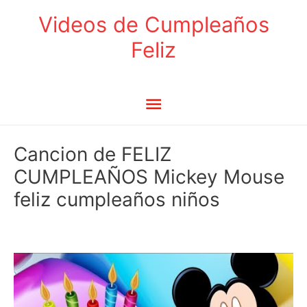
Ir
Videos de Cumpleaños
al
Feliz
contenido
Menú
principal
Cancion de FELIZ
CUMPLEAÑOS Mickey Mouse
feliz cumpleaños niños