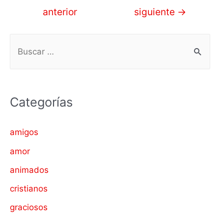
de
anterior
siguiente
→
entradas
B
u
s
c
Categorías
a
r
amigos
p
amor
o
animados
r
cristianos
:
graciosos