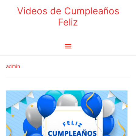
Ir
Videos de Cumpleaños
al
Feliz
contenido
Menú
principal
admin