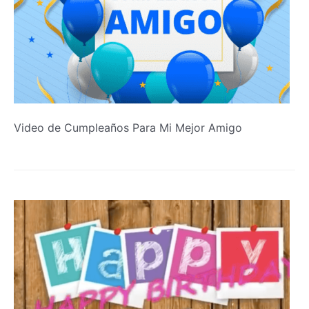
Video de Cumpleaños Para Mi Mejor Amigo